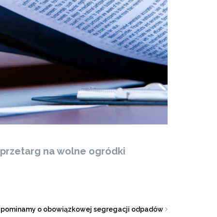
ę przetarg na wolne ogródki
ypominamy o obowiązkowej segregacji odpadów