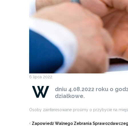
6 lipca 2022
W
dniu 4.08.2022 roku o god
działkowe.
Osoby zainteresowane prosimy o przybycie na miej
Zapowiedź Walnego Zebrania Sprawozdawcze