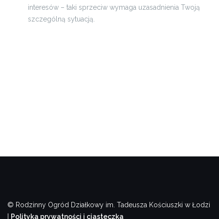
interesów – taki sprzeciw wymaga uzasadnienia Twoją
szczególną sytuacją.
© Rodzinny Ogród Działkowy im. Tadeusza Kościuszki w Łodzi
|
Polityka prywatności i ciasteczka