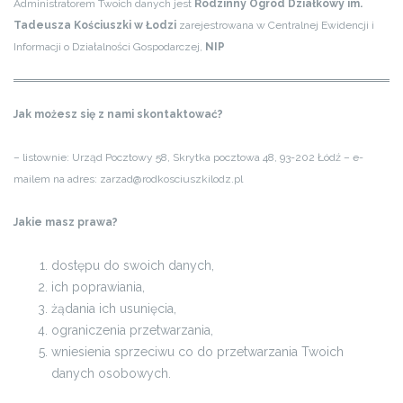
Administratorem Twoich danych jest
Rodzinny Ogród Działkowy im.
Tadeusza Kościuszki w Łodzi
zarejestrowana w Centralnej Ewidencji i
Informacji o Działalności Gospodarczej,
NIP
Jak możesz się z nami skontaktować?
– listownie: Urząd Pocztowy 58, Skrytka pocztowa 48, 93-202 Łódź
– e-
mailem na adres: zarzad@rodkosciuszkilodz.pl
Jakie masz prawa?
dostępu do swoich danych,
ich poprawiania,
żądania ich usunięcia,
ograniczenia przetwarzania,
wniesienia sprzeciwu co do przetwarzania Twoich
danych osobowych.