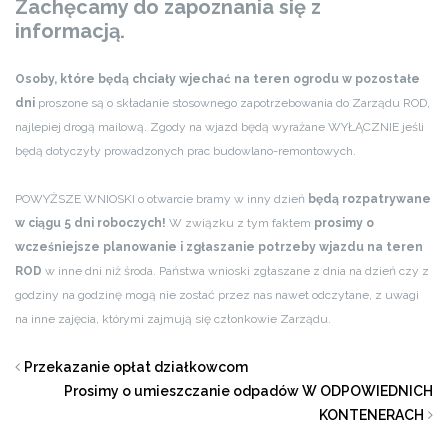
Zachęcamy do zapoznania się z
informacją.
Osoby, które będą chciały wjechać na teren ogrodu w pozostałe
dni
proszone są o składanie stosownego zapotrzebowania do Zarządu ROD,
najlepiej drogą mailową. Zgody na wjazd będą wyrażane WYŁĄCZNIE jeśli
będą dotyczyły prowadzonych prac budowlano-remontowych.
POWYŻSZE WNIOSKI o otwarcie bramy w inny dzień
będą rozpatrywane
w ciągu 5 dni roboczych!
W związku z tym faktem
prosimy o
wcześniejsze planowanie i zgłaszanie potrzeby wjazdu na teren
ROD
w inne dni niż środa. Państwa wnioski zgłaszane z dnia na dzień czy z
godziny na godzinę mogą nie zostać przez nas nawet odczytane, z uwagi
na inne zajęcia, którymi zajmują się członkowie Zarządu.
Przekazanie opłat działkowcom
Prosimy o umieszczanie odpadów W ODPOWIEDNICH
KONTENERACH