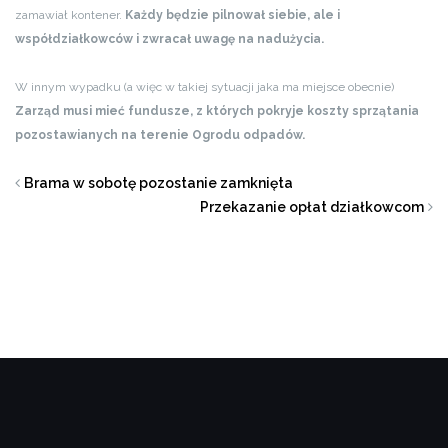
zamawiał kontener.
Każdy będzie pilnował siebie, ale i
współdziałkowców i zwracał uwagę na nadużycia.
W innym wypadku (a więc w takiej sytuacji jaka ma miejsce obecnie)
Zarząd musi mieć fundusze, z których pokryje koszty sprzątania
pozostawianych na terenie Ogrodu odpadów.
Brama w sobotę pozostanie zamknięta
Przekazanie opłat działkowcom