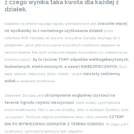
z czego wynika taka kwota dla każdej z
działek.
Odpadów na terenie naszego Ogrodu gromadzonych jest
znacznie więcej
niż wynikałoby to z normalnego użytkowania działek
przez
członków ROD. Niestety od zawsze, wszystkie Zarządy borykają się z
problemem, jakim jest wyrzucanie wszystkich możliwych odpadów na
naszym terenie. Nie są to wyłącznie odpady komunalne czy zielone (np po
koszeniu trawy).
Są to rocznie TONY odpadów wielkogabarytowych,
budowlanych, elektronicznych, a nawet NIEBEZPIECZNYCH.
Gruz,
papa, lodówki, telewizory, deski, meble – to jest
niestety codzienny
widok
w okolicach śmietników.
Zadaniem Zarządu jest
utrzymywanie względnej czystości na
terenie Ogrodu i wywóz nieczystości
, które zostały zgromadzone
przez działkowców. Nikt z nas nie chciałby, żeby w okolicach Świetlicy było
„wysypisko”. Poniższe zdjęcie przedstawia obraz, który powstał
CZTERY
DNI PO WYWIEZIENIU ODPADÓW Z TERENU OGRODU
. W ciągu 4 dni
działkowcy zgromadzili poniższą ilość odpadów.