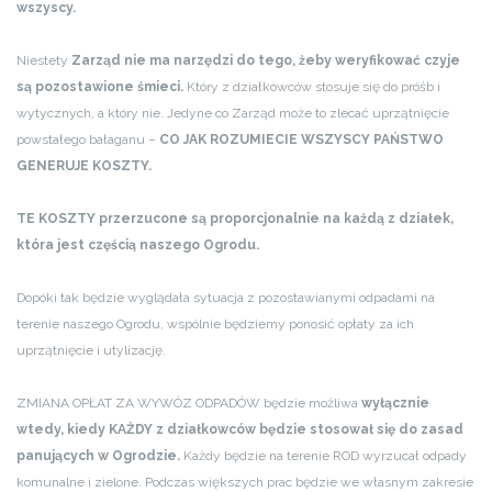
wszyscy.
Niestety
Zarząd nie ma narzędzi do tego, żeby weryfikować czyje
są pozostawione śmieci.
Który z działkowców stosuje się do próśb i
wytycznych, a który nie. Jedyne co Zarząd może to zlecać uprzątnięcie
powstałego bałaganu –
CO JAK ROZUMIECIE WSZYSCY PAŃSTWO
GENERUJE KOSZTY.
TE KOSZTY przerzucone są proporcjonalnie na każdą z działek,
która jest częścią naszego Ogrodu.
Dopóki tak będzie wyglądała sytuacja z pozostawianymi odpadami na
terenie naszego Ogrodu, wspólnie będziemy ponosić opłaty za ich
uprzątnięcie i utylizację.
ZMIANA OPŁAT ZA WYWÓZ ODPADÓW będzie możliwa
wyłącznie
wtedy, kiedy KAŻDY z działkowców będzie stosował się do zasad
panujących w Ogrodzie.
Każdy będzie na terenie ROD wyrzucał odpady
komunalne i zielone. Podczas większych prac będzie we własnym zakresie