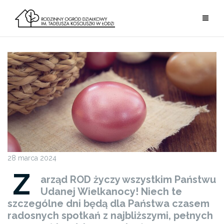
Przejdź
do
treści
28 marca 2024
Z
arząd ROD życzy wszystkim Państwu
Udanej Wielkanocy! Niech te
szczególne dni będą dla Państwa czasem
radosnych spotkań z najbliższymi, pełnych