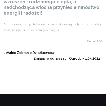
wzruszeń i rodzinnego ciepła, a
nadchodząca wiosna przyniesie mnóstwo
energii i radości!
Dużo zdrowia, szczęścia i radości, a niech wiosennego optymizmu dodadzą
smaczne jajko oraz mokry śmigus-dyngus.
Zarząd ROD
Walne Zebranie Działkowców
Zmiany w ogranizacji Ogrodu – 1.05.2024