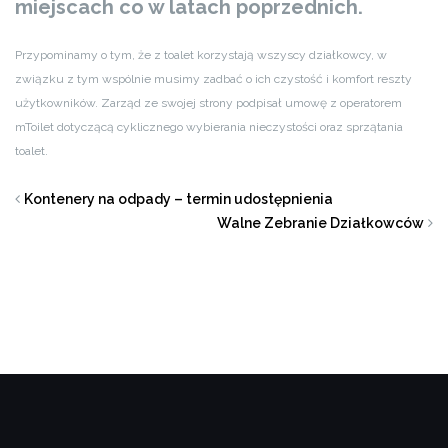
miejscach co w latach poprzednich.
Przypominamy o tym, że z toalet korzystają wszyscy działkowcy, w
związku z tym wspólnie musimy zadbać o ich czystość i komfort reszty
użytkowników. Zarząd ze swojej strony podpisał umowę z operatorem
mToilet dotyczącą cyklicznego wybierania nieczystości oraz sprzątania
toalet.
Kontenery na odpady – termin udostępnienia
Walne Zebranie Działkowców