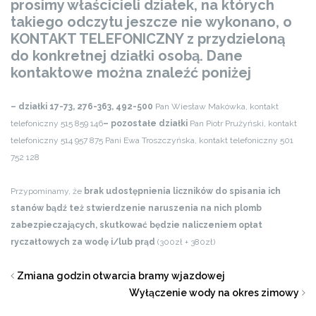
prosimy właścicieli działek, na których
takiego odczytu jeszcze nie wykonano, o
KONTAKT TELEFONICZNY z przydzieloną
do konkretnej działki osobą. Dane
kontaktowe można znaleźć poniżej
– działki 17-73, 276-363, 492-500
Pan Wiesław Makówka, kontakt
telefoniczny 515 859 146
– pozostałe działki
Pan Piotr Prużyński, kontakt
telefoniczny 514 957 875
Pani Ewa Troszczyńska, kontakt telefoniczny 501
752 128
Przypominamy, że
brak udostępnienia liczników do spisania ich
stanów bądź też stwierdzenie naruszenia na nich plomb
zabezpieczających, skutkować będzie naliczeniem opłat
ryczałtowych za wodę i/lub prąd
(300zł + 380zł)
Zmiana godzin otwarcia bramy wjazdowej
Wyłączenie wody na okres zimowy