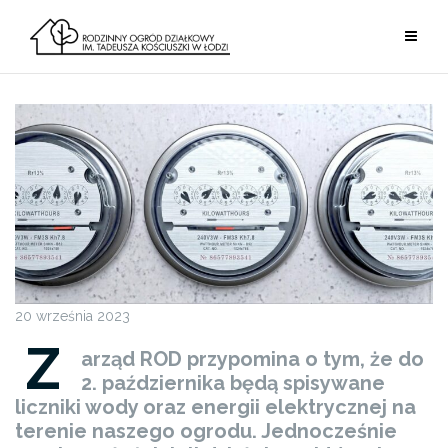
Przejdź
do
treści
20 września 2023
Z
arząd ROD przypomina o tym, że do
2. października będą spisywane
liczniki wody oraz energii elektrycznej na
terenie naszego ogrodu. Jednocześnie