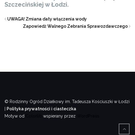
Szczecińskiej w Łodzi.
UWAGA! Zmiana daty włączenia wody
Zapowiedź Walnego Zebrania Sprawozdawczego
© Rodzinny Ogród Działkowy im. Tadeusza Kościuszki w Łodzi
|
Polityka prywatności i ciasteczka
Motyw od
Colorlib
wspierany przez
WordPress