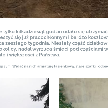
tylko kilkadziesiąt godzin udało się utrzymać
ieszyć się już pracochłonnym i bardzo kos
a zeszłego tygodnia. Niestety część działkow
olicy, nadal wyrzuca śmieci pod częściami wsp
ale i większości z Państwa.
iejszym.
Widać na nich armaturę łazienkową, stare szafki i odp