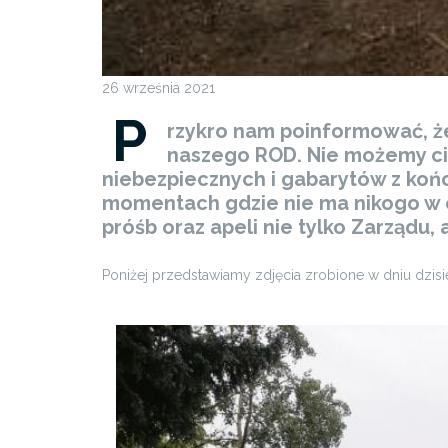
26 września 2021
P
rzykro nam poinformować, że 
naszego ROD. Nie możemy c
niebezpiecznych i gabarytów z końc
momentach gdzie nie ma nikogo w ok
próśb oraz apeli nie tylko Zarządu, 
Poniżej przedstawiamy zdjęcia zrobione w dniu dzis