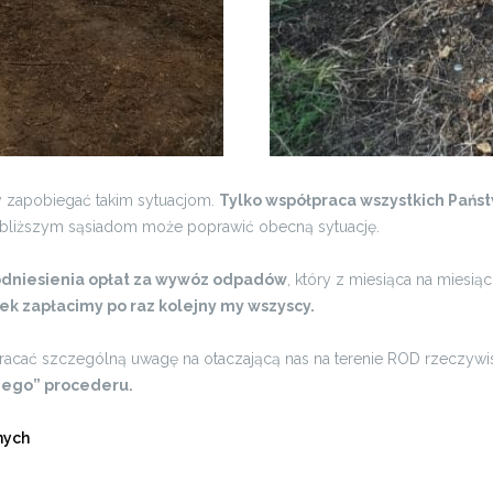
y zapobiegać takim sytuacjom.
Tylko współpraca wszystkich Pańs
jbliższym sąsiadom może poprawić obecną sytuację.
odniesienia opłat za wywóz odpadów
, który z miesiąca na miesiąc
k zapłacimy po raz kolejny my wszyscy.
racać szczególną uwagę na otaczającą nas na terenie ROD rzeczywis
nego” procederu.
nych