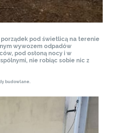
 porządek pod świetlicą na terenie
ztownym wywozem odpadów
ców, pod osłoną nocy i w
ólnymi, nie robiąc sobie nic z
ady budowlane.