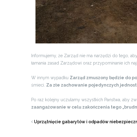
Informujemy, że Zarząd nie ma narzędzi do tego, ab
łamania zasad Zarządowi oraz przypominanie ich na
W innym wypadku
Zarząd zmuszony będzie do p
śmieci.
Za złe zachowanie pojedynczych jednoste
Po raz kolejny uczulamy wszystkich Państwa, aby zw
zaangażowanie w celu zakończenia tego „brud
Uprzątnięcie gabarytów i odpadów niebezpiecz