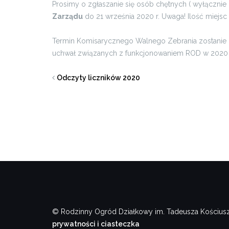
Prosimy o zgłaszanie się osób chętnych ( wyłączn
Zarządu
do 21 września 2020 r. Uwaga! Ilość miejsc
Termin Komisarycznego Walnego Zebrania zostanie 
uchwał związanych z funkcjonowaniem ROD w 2020 
Odczyty liczników 2020
© Rodzinny Ogród Działkowy im. Tadeusza Kościusz
prywatności i ciasteczka