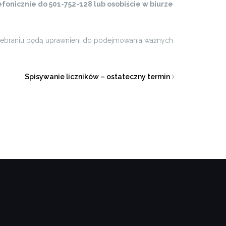
efonicznie do 501-752-128 lub osobiście w biurze
 zebraniu będą uprawnieni do podejmowania ważnych
Spisywanie liczników – ostateczny termin