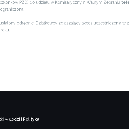
ie członków PZD) do udziału w Komisarycznym Walnym Zebraniu
tel
 ograniczona.
ustalony odrębnie. Działkowcy zgłaszający akces uczestniczenia w
roku.
ki w Łodzi |
Polityka