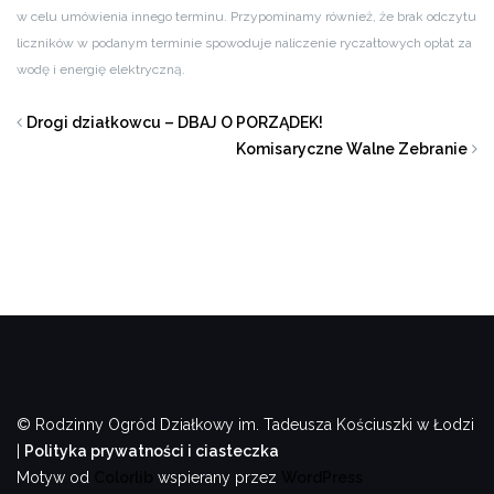
w celu umówienia innego terminu. Przypominamy również, że brak odczytu
liczników w podanym terminie spowoduje naliczenie ryczałtowych opłat za
wodę i energię elektryczną.
Drogi działkowcu – DBAJ O PORZĄDEK!
Komisaryczne Walne Zebranie
© Rodzinny Ogród Działkowy im. Tadeusza Kościuszki w Łodzi
|
Polityka prywatności i ciasteczka
Motyw od
Colorlib
wspierany przez
WordPress