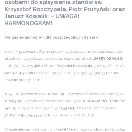
osobami do spisywania stanów są:
Krzysztof Rozczypała, Piotr Prużyński oraz
Janusz Kowalik.
–
UWAGA!
HARMONOGRAM!
Poniżej harmonogram dla poszczególnych działek:
4.09 – w godzinach 16:00-19:00
5.09 – w godzinach 10:00-12:00 oraz 15:00-
18:00
6.09 – w godzinach 10:00-12:00 oraz 15:00-18:00
NUMERY DZIAŁEK:
–
1-16, 369-404, 475-488, 168-227 [Krzysztof Rozczypała: 515 859 146]
– 74-167
oraz 478-479 [Piotr Prużyński: 501752 128]
– 307-351, 495, 513, 33 [Janusz
Kowalik: 602 251 247]
11.09 – w godzinach 16:00-18:00
12.09 – w godzinach 10:00-12:00 oraz 15:00-
18:00
13.09 – w godzinach 10:00-12:00 oraz 15:00-18:00
NUMERY DZIAŁEK:
–
352-491 [Krzysztof Rozczypała: 515 859 146]
– 228-306 [Piotr Prużyński:
501752 128]
– 405-443, 515 [Janusz Kowalik: 602 251 247]
W razie nieobecności prosimy o kontakt telefoniczny z odpowiednią osobą,