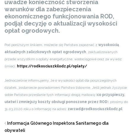
uwadze konieczność stworzenia
warunków dla zabezpieczenia
ekonomicznego funkcjonowania ROD,
podjął decyzję o aktualizacji wysokości
opłat ogrodowych.
Pod poniższym linkiem, możecie się Państwo zapoznać z
wysokością
aktualnych zaliczkowych opłat ogrodowych
, zaktualizowanych
przede wszystkim o opłaty energetyczne, wodociągowe oraz za wywóz
śmieci.
https://rodkosciuszkilodz.pl/oplaty/
Jednocześnie informujemy, że o wysokości opłat dla poszczególnych
działek, zostaniecie powiadomieni Państwo listownie. Jeśli jednak życzycie
sobie Państwo przesłanie tych informacji drogą mailową (
co przyspieszy,
ułatwi i zmniejszy koszty obsługi ponoszone przez ROD
), prosimy do
31.03.2020 roku o informację na adres:
zarzad@rodkosciuszkilodz.pl
Informacja Głównego Inspektora Sanitarnego dla
obywateli