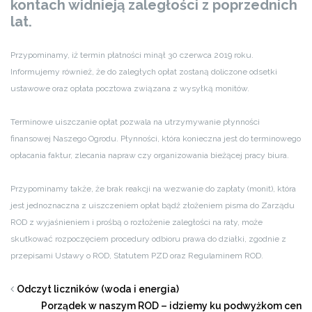
kontach widnieją zaległości z poprzednich
lat.
Przypominamy, iż termin płatności minął 30 czerwca 2019 roku.
Informujemy również, że do zaległych opłat zostaną doliczone odsetki
ustawowe oraz opłata pocztowa związana z wysyłką monitów.
Terminowe uiszczanie opłat pozwala na utrzymywanie płynności
finansowej Naszego Ogrodu. Płynności, która konieczna jest do terminowego
opłacania faktur, zlecania napraw czy organizowania bieżącej pracy biura.
Przypominamy także, że brak reakcji na wezwanie do zapłaty (monit), która
jest jednoznaczna z uiszczeniem opłat bądź złożeniem pisma do Zarządu
ROD z wyjaśnieniem i prośbą o rozłożenie zaległości na raty, może
skutkować rozpoczęciem procedury odbioru prawa do działki, zgodnie z
przepisami Ustawy o ROD, Statutem PZD oraz Regulaminem ROD.
Odczyt liczników (woda i energia)
Porządek w naszym ROD – idziemy ku podwyżkom cen