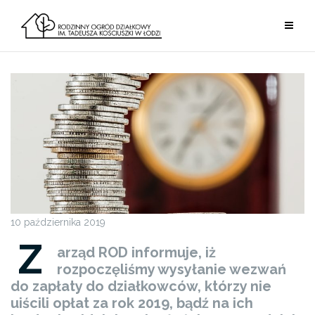
Przejdź
do
treści
10 października 2019
Z
arząd ROD informuje, iż
rozpoczęliśmy wysyłanie wezwań
do zapłaty do działkowców, którzy nie
uiścili opłat za rok 2019, bądź na ich