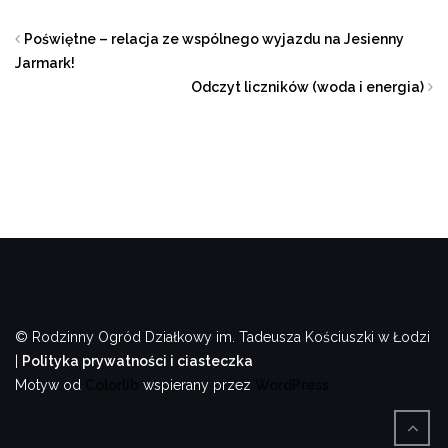
Poświętne – relacja ze wspólnego wyjazdu na Jesienny
Jarmark!
Odczyt liczników (woda i energia)
© Rodzinny Ogród Działkowy im. Tadeusza Kościuszki w Łodzi
|
Polityka prywatności i ciasteczka
Motyw od
Colorlib
wspierany przez
WordPress