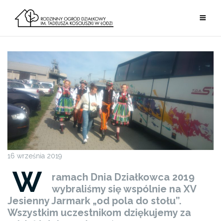
Przejdź
do
treści
16 września 2019
W
ramach Dnia Działkowca 2019
wybraliśmy się wspólnie na XV
Jesienny Jarmark „od pola do stołu”.
Wszystkim uczestnikom dziękujemy za