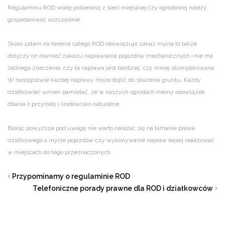
Regulaminu ROD wodę pobieraną z sieci miejskiej czy ogrodowej należy
gospodarować oszczędnie.
Skoro zatem na terenie całego ROD obowiązuje zakaz mycia to także
dotyczy on również zakazu naprawiania pojazdów mechanicznych i nie ma
żadnego znaczenia, czy ta naprawa jest bardziej, czy mniej skomplikowana.
W następstwie każdej naprawy może dojść do skażenia gruntu. Każdy
działkowiec winien pamiętać, że w naszych ogrodach mamy obowiązek
dbania o przyrodę i środowisko naturalne.
Biorąc powyższe pod uwagę nie warto narażać się na łamanie prawa
działkowego a mycie pojazdów czy wykonywanie napraw lepiej realizować
w miejscach do tego przeznaczonych.
Przypominamy o regulaminie ROD
Telefoniczne porady prawne dla ROD i działkowców