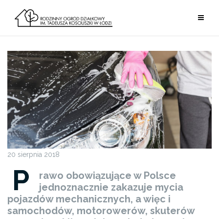
Przejdź
do
treści
20 sierpnia 2018
P
rawo obowiązujące w Polsce
jednoznacznie zakazuje mycia
pojazdów mechanicznych, a więc i
samochodów, motorowerów, skuterów