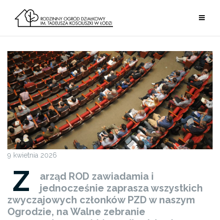
Przejdź
do
treści
9 kwietnia 2026
Z
arząd ROD zawiadamia i
jednocześnie zaprasza wszystkich
zwyczajowych członków PZD w naszym
Ogrodzie, na Walne zebranie