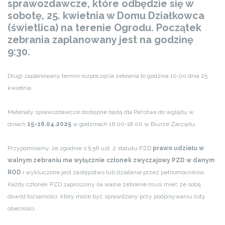
sprawozdawcze, które odbędzie się w
sobotę, 25. kwietnia w Domu Działkowca
(świetlica) na terenie Ogrodu. Początek
zebrania zaplanowany jest na godzinę
9:30.
Drugi zaplanowany termin rozpoczęcia zebrania to godzina 10:00 dnia 25.
kwietnia.
Materiały sprawozdawcze dostępne będą dla Państwa do wglądu w
dniach
15-16.04.2025
w godzinach 16:00-18:00 w Biurze Zarządu.
Przypominamy, że zgodnie z § 56 ust. 2 statutu PZD
prawo udziału w
walnym zebraniu ma wyłącznie członek zwyczajowy PZD w danym
ROD
i wykluczone jest zastępstwo lub działanie przez pełnomocników.
Każdy członek PZD zaproszony na walne zebranie musi mieć ze sobą
dowód tożsamości, który może być sprawdzany przy podpisywaniu listy
obecności.