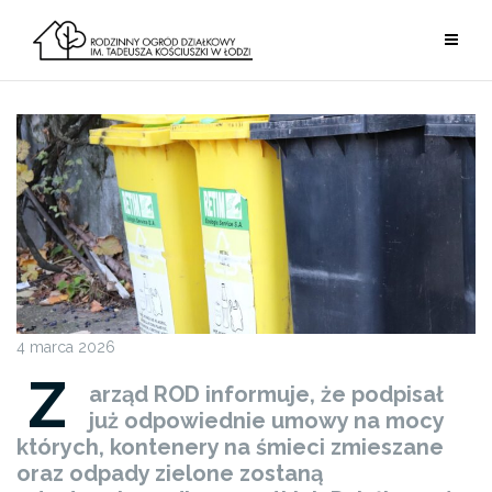
Przejdź
do
treści
4 marca 2026
Z
arząd ROD informuje, że podpisał
już odpowiednie umowy na mocy
których,
kontenery na śmieci zmieszane
oraz odpady zielone zostaną