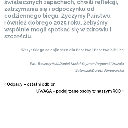
świątecznych zapachach, chwili refleksji,
zatrzymania się i odpoczynku od
codziennego biegu. Życzymy Państwu
również dobrego 2025 roku, żebyśmy
wspólnie mogli spotkać się w zdrowiu i
szczęściu.
Wszystkiego co najlepsze dla Państwa i Państwa bliskich
Ewa Troszczyńska
Daniel Kusiak
Szymon Rogowski
Urszula
Walerczak
Dorota Piwowarska
Odpady – ostatni odbiór
UWAGA – podejrzane osoby w naszym ROD