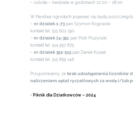
– sobota – niedziela w godzinach 10:00 – 18:00
W Państwa ogrodach pojawiać się będą poszczegól
–
nr działek 1-73
pan Szymon Rogowski
kontakt tel. 515 822 190
–
nr działek 74-351
pan Piotr Prużyński
kontakt tel. 514 957 875
–
nr działek 352-515
pan Daniel Kusiak
kontakt tel. 515 859 146
Przypominamy, że
brak udostępnienia liczników 
naliczeniem opłat ryczałtowych za wodę i/lub p
Piknik dla Działkowców – 2024