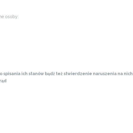
ne osoby:
do spisania ich stanów bądź też stwierdzenie naruszenia na ni
rąd