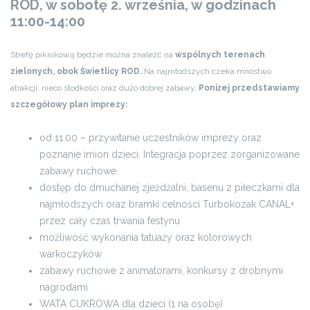
ROD, w sobotę 2. września, w godzinach
11:00-14:00
Strefę piknikową będzie można znaleźć na
wspólnych terenach
zielonych, obok Świetlicy ROD.
Na najmłodszych czeka mnóstwo
atrakcji, nieco słodkości oraz dużo dobrej zabawy.
Poniżej przedstawiamy
szczegółowy plan imprezy:
od 11.00 – przywitanie uczestników imprezy oraz
poznanie imion dzieci. Integracja poprzez zorganizowane
zabawy ruchowe.
dostęp do dmuchanej zjeżdżalni, basenu z piłeczkami dla
najmłodszych oraz bramki celności Turbokozak CANAL+
przez cały czas trwania festynu
możliwość wykonania tatuaży oraz kolorowych
warkoczyków
zabawy ruchowe z animatorami, konkursy z drobnymi
nagrodami
WATA CUKROWA dla dzieci (1 na osobę)