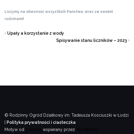
Liczymy na obecność wszystkich Państwa, wraz ze swoimi
rodzinami!
Upały a korzystanie z wody
Spisywanie stanu liczników – 2023
© Rodzinny Ogród Działkowy im. Tadeusza Kościuszki w Łodzi
|
Polityka prywatności i ciasteczka
Motyw od
Colorlib
wspierany przez
WordPress