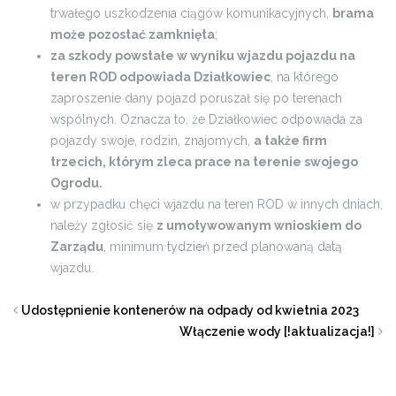
trwałego uszkodzenia ciągów komunikacyjnych,
brama
może pozostać zamknięta
;
za szkody powstałe w wyniku wjazdu pojazdu na
teren ROD odpowiada Działkowiec
, na którego
zaproszenie dany pojazd poruszał się po terenach
wspólnych. Oznacza to, że Działkowiec odpowiada za
pojazdy swoje, rodzin, znajomych,
a także firm
trzecich, którym zleca prace na terenie swojego
Ogrodu.
w przypadku chęci wjazdu na teren ROD w innych dniach,
należy zgłosić się
z umotywowanym wnioskiem do
Zarządu
, minimum tydzień przed planowaną datą
wjazdu.
Udostępnienie kontenerów na odpady od kwietnia 2023
Włączenie wody [!aktualizacja!]