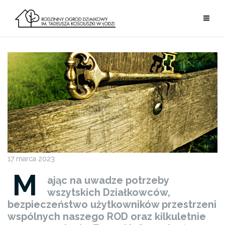
Przejdź
do
treści
17 marca 2023
M
ając na uwadze potrzeby
wszytskich Działkowców,
bezpieczeństwo użytkowników przestrzeni
wspólnych naszego ROD oraz kilkuletnie