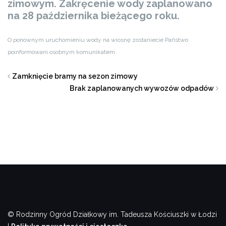
zimowym. Zakręcenie wody zaplanowano
na 28 października bieżącego roku.
O ponownym uruchomieniu wody na wiosnę zostaniecie Państwo
poinformowani osobnym komunikatem.
Zamknięcie bramy na sezon zimowy
Brak zaplanowanych wywozów odpadów
© Rodzinny Ogród Działkowy im. Tadeusza Kościuszki w Łodzi