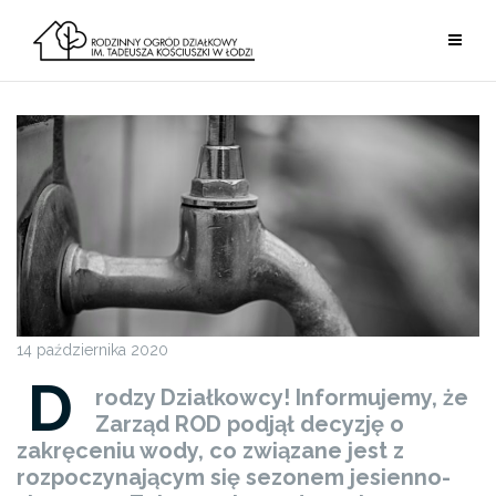
Przejdź
do
treści
14 października 2020
D
rodzy Działkowcy! Informujemy, że
Zarząd ROD podjął decyzję o
zakręceniu wody, co związane jest z
rozpoczynającym się sezonem jesienno-