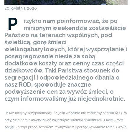
20 kwietnia 2020
P
rzykro nam poinformować, że po
minionym weekendzie zostawiliście
Państwo na terenach wspólnych, pod
świetlicą, górę śmieci
wielkogabarytowych, której wysprzątanie i
posegregowanie niesie za sobą
dodatkowe koszty oraz cenny czas części
działkowców. Taki Państwa stosunek do
segregacji i odpowiedzialnego dbania o
nasz ROD, spowoduje znaczne
podwyższenie cen za wywóz śmieci, o
czym informowaliśmy już niejednokrotnie.
Po raz kolejny przypominamy, że jeśli wspólnie nie zadbamy o teren ROD, to
przyjdzie nam funkcjonować na jednym wielkim śmietnisku. Prace, które
podjął Zarząd przed sezonem, związane z uporządkowaniem terenu wokół