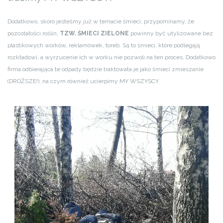
Dodatkowo, skoro jesteśmy już w temacie śmieci, przypominamy, że
pozostałości roślin,
TZW. ŚMIECI ZIELONE
powinny być utylizowane bez
plastikowych worków, reklamówek, toreb. Są to śmieci, które podlegają
rozkładowi, a wyrzucenie ich w worku nie pozwoli na ten proces. Dodatkowo
firma odbierająca te odpady będzie traktowała je jako śmieci zmieszanie
(DROŻSZE!), na czym również ucierpimy MY WSZYSCY.