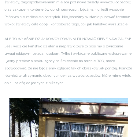
świetlicy, zagospodarowaniem miejsca pod nowe zasady wywozu odpadów,
oraz zakupem kontenerów do ich segregacji, będą na nic, jeśli wspólnie
Państwo nie zadbacie o porządek. Nie jesteśmy w stanie pilnować terenów
wokół świetlicy całą dobę i kontrolować tego, co i jak Państwo wyrzucacie.
ALE TO WŁAŚNIE DZIAŁKOWCY POWINNI PILNOWAĆ SIEBIE NAWZAJEM!
Jeśli widzicie Państwo działania nieprawidłowe to prosimy o zwrócenie
uwagi robiącym bałagan osobom. Tylko i wyłączne publiczne wskazywanie
i jasny przekaz o braku zgody na śmiecenie na terenie ROD, może
spowodować, że nie będziemy oglądać takich obrazków jak poniżej. Pomoże
również w utrzymaniu obecnych cen za wywóz odpadów, które mimo wielu
opinii należą do jednych z niższych!