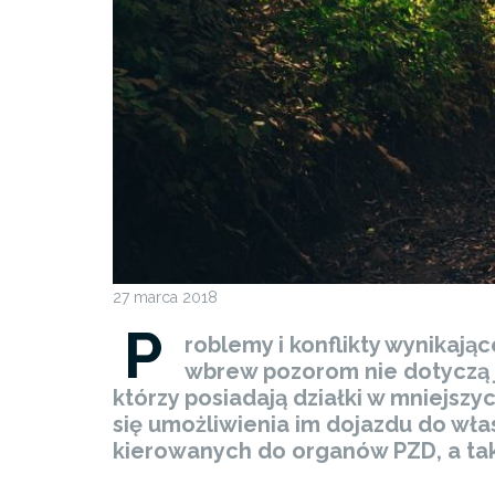
27 marca 2018
P
roblemy i konflikty wynikaj
wbrew pozorom nie dotyczą j
którzy posiadają działki w mniejsz
się umożliwienia im dojazdu do wł
kierowanych do organów PZD, a takż