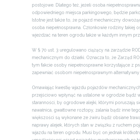
postojowe. Dlatego też, jeżeli osoba niepełnospraw
odpowiedniego miejsca parkingowego, będzie parkow
Istotne jest także to, że pojazd mechaniczny dowoż
osoba niepełnosprawna. Członkowie rodziny takiej o
wjeżdżać na teren ogrodu także w każdym innym pr
W § 70 ust. 3 uregulowano ciążący na zarządzie 
mechanicznym do działki. Oznacza to, że Zarząd R
tym fakcie osoby niepełnosprawne korzystające z pra
zapewniać osobom niepełnosprawnym alternatywny d
Omawiając kwestię wjazdu pojazdów mechanicznych 
przejściowo wpłynąć na ustalone w ogrodzie bądź 
staranności, by ogrodowe alejki, którymi poruszają si
nawałnica, gwałtowne roztopy, zalania bądź inne teg
większości są wykonane ze żwiru bądź obsiane tra
naprawy alejek, których stan w związku z ruchem 
wjazdu na teren ogrodu. Musi być on jednak krótkot