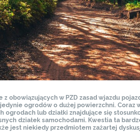
ące z obowiązujących w PZD zasad wjazdu poj
edynie ogrodów o dużej powierzchni. Coraz w
ych ogrodach lub działki znajdujące się stosu
asnych działek samochodami. Kwestia ta bardz
e jest niekiedy przedmiotem zażartej dyskusj