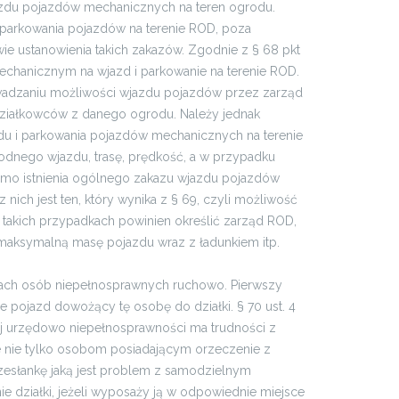
azdu pojazdów mechanicznych na teren ogrodu.
a parkowania pojazdów na terenie ROD, poza
e ustanowienia takich zakazów. Zgodnie z § 68 pkt
mechanicznym na wjazd i parkowanie na terenie ROD.
owadzaniu możliwości wjazdu pojazdów przez zarząd
działkowców z danego ogrodu. Należy jednak
du i parkowania pojazdów mechanicznych na terenie
dnego wjazdu, trasę, prędkość, a w przypadku
mimo istnienia ogólnego zakazu wjazdu pojazdów
ich jest ten, który wynika z § 69, czyli możliwość
 takich przypadkach powinien określić zarząd ROD,
u, maksymalną masę pojazdu wraz z ładunkiem itp.
awach osób niepełnosprawnych ruchowo. Pierwszy
 pojazd dowożący tę osobę do działki. § 70 ust. 4
ej urzędowo niepełnosprawności ma trudności z
 nie tylko osobom posiadającym orzeczenie z
zesłankę jaką jest problem z samodzielnym
 działki, jeżeli wyposaży ją w odpowiednie miejsce