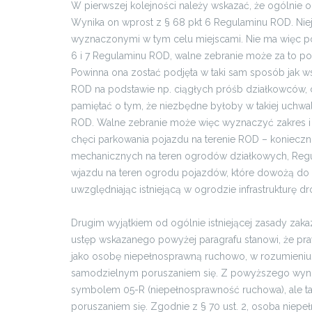
W pierwszej kolejności należy wskazać, że ogólnie
Wynika on wprost z § 68 pkt 6 Regulaminu ROD. Niej
wyznaczonymi w tym celu miejscami. Nie ma więc po
6 i 7 Regulaminu ROD, walne zebranie może za to po
Powinna ona zostać podjęta w taki sam sposób jak 
ROD na podstawie np. ciągłych próśb działkowców, 
pamiętać o tym, że niezbędne byłoby w takiej uchw
ROD. Walne zebranie może więc wyznaczyć zakres i 
chęci parkowania pojazdu na terenie ROD – koniecz
mechanicznych na teren ogrodów działkowych, Regula
wjazdu na teren ogrodu pojazdów, które dowożą do d
uwzględniając istniejącą w ogrodzie infrastrukturę 
Drugim wyjątkiem od ogólnie istniejącej zasady za
ustęp wskazanego powyżej paragrafu stanowi, że pra
jako osobę niepełnosprawną ruchowo, w rozumieniu p
samodzielnym poruszaniem się. Z powyższego wynik
symbolem 05-R (niepełnosprawność ruchowa), ale ta
poruszaniem się. Zgodnie z § 70 ust. 2, osoba niep