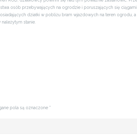
en ROD, działkowcy powinni się nad tym poważnie zastanowić. Przed
czeństwa osób przebywających na ogrodzie i poruszających się ciąga
siadających działki w pobliżu bram wjazdowych na teren ogrodu, 
 należytym stanie.
ane pola są oznaczone
*