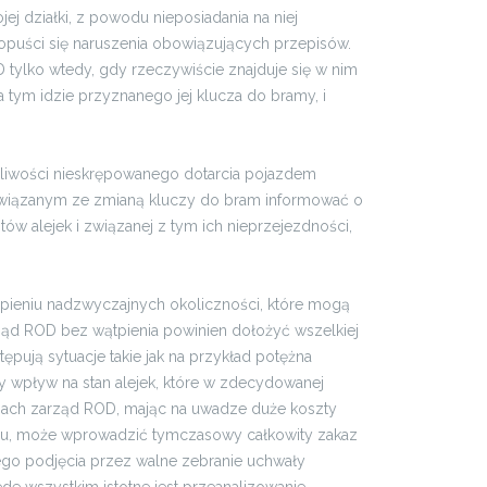
j działki, z powodu nieposiadania na niej
opuści się naruszenia obowiązujących przepisów.
 tylko wtedy, gdy rzeczywiście znajduje się w nim
tym idzie przyznanego jej klucza do bramy, i
iwości nieskrępowanego dotarcia pojazdem
związanym ze zmianą kluczy do bram informować o
ów alejek i związanej z tym ich nieprzejezdności,
pieniu nadzwyczajnych okoliczności, które mogą
ąd ROD bez wątpienia powinien dołożyć wszelkiej
tępują sytuacje takie jak na przykład potężna
ny wpływ na stan alejek, które w zdecydowanej
jach zarząd ROD, mając na uwadze duże koszty
iu, może wprowadzić tymczasowy całkowity zakaz
nego podjęcia przez walne zebranie uchwały