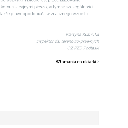
e wszystkim istotne jest przeanalizowanie
mi komunikacyjnymi pieszo, w tym w szczególności
a także prawdopodobieństw znacznego wzrostu
Martyna Kuźnicka
Inspektor ds. terenowo-prawnych
OZ PZD Podlaski
Włamania na działki