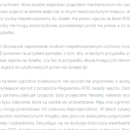
na ruchowo, która będzie dojeżdżać pojazdem mechanicznym do swoje
ać pojazd na terenie alejki lub w innym niedozwolonym miejscu, d
ący osobę niepełnosprawną do działki, ma prawo wjazdu na teren ROD
soby nie mogą wykorzystywać posiadanego przez nią prawa, a co za 
zypadku.
ROD obowiązek zapewnienia osobom niepełnosprawnym ruchowo możl
OD powinien na przykład pamiętać o tym, aby w każdym przypadku 
wa wjazdu na działkę, czy też w przypadku dłużej trwających remont
ojazd do użytkowanych przez nie działek itp.
na teren ogrodów działkowych, nie sposób nie wspomnieć o wystą
wynikające wprost z przepisów Regulaminu ROD zasady wjazdu. Zarz
ę zarówno piesi jak i pojazdy, były przejezdne. Niestety, niekiedy wys
o typu zdarzenia, które są ciężkie do przewidzenia. Mają one ogrom
wą i mogą powodować ich czasową nieprzejezdność. W takich sytuac
pojazdów mechanicznych mógłby ulec jeszcze większemu pogorszen
rwały i uzasadniony. Decydując się na dyskusję dotyczącą ewentual